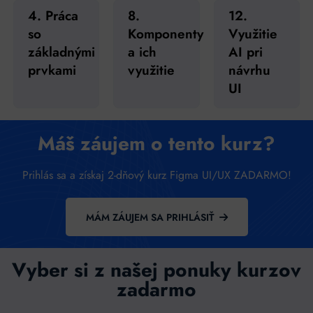
4. Práca
8.
12.
so
Komponenty
Využitie
základnými
a ich
AI pri
prvkami
využitie
návrhu
UI
Máš záujem o tento kurz?
Prihlás sa a získaj 2-dňový kurz Figma UI/UX ZADARMO!
MÁM ZÁUJEM SA PRIHLÁSIŤ
Vyber si z našej ponuky kurzov
zadarmo