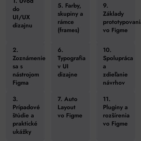
1. Úvod
5. Farby,
9.
do
skupiny a
Základy
UI/UX
rámce
prototypovani
dizajnu
(frames)
vo Figme
2.
6.
10.
Zoznámenie
Typografia
Spolupráca
sa s
v UI
a
nástrojom
dizajne
zdieľanie
Figma
návrhov
3.
7. Auto
11.
Prípadové
Layout
Pluginy a
štúdie a
vo Figme
rozšírenia
praktické
vo Figme
ukážky