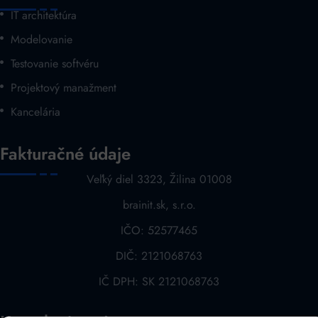
IT architektúra
Modelovanie
Testovanie softvéru
Projektový manažment
Kancelária
Fakturačné údaje
Veľký diel 3323, Žilina 01008
brainit.sk, s.r.o.
IČO: 52577465
DIČ: 2121068763
IČ DPH: SK 2121068763