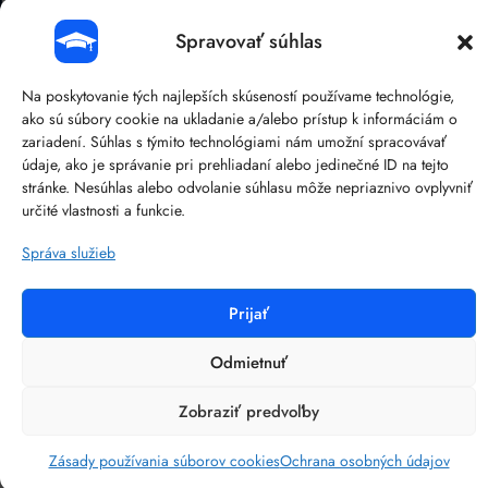
Kontaktujte nás
Spravovať súhlas
+421 905 758 569
Na poskytovanie tých najlepších skúseností používame technológie,
academy@brainit.com
ako sú súbory cookie na ukladanie a/alebo prístup k informáciám o
zariadení. Súhlas s týmito technológiami nám umožní spracovávať
041/38 107 14
údaje, ako je správanie pri prehliadaní alebo jedinečné ID na tejto
stránke. Nesúhlas alebo odvolanie súhlasu môže nepriaznivo ovplyvniť
určité vlastnosti a funkcie.
Správa služieb
©
2026
BRAIN:IT – Reliable IT solutions.
Ochrana osobných údajov
Obchodné podmienky
Prijať
Zásady používania súborov cookies
Odmietnuť
Zobraziť predvoľby
Zásady používania súborov cookies
Ochrana osobných údajov