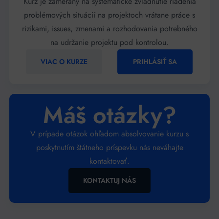
Kurz je zameraný na systematické zvládnutie riadenia
problémových situácií na projektoch vrátane práce s
rizikami, issues, zmenami a rozhodovania potrebného
na udržanie projektu pod kontrolou.
VIAC O KURZE
PRIHLÁSIŤ SA
Máš otázky?
V prípade otázok ohľadom absolvovanie kurzu s
poskytnutím štátneho príspevku nás neváhajte
kontaktovať.
KONTAKTUJ NÁS