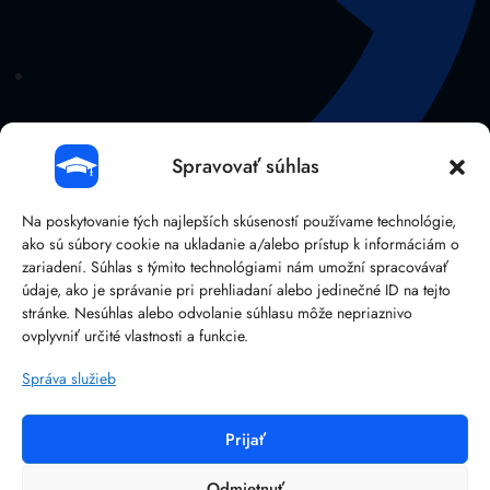
Spravovať súhlas
Na poskytovanie tých najlepších skúseností používame technológie,
ako sú súbory cookie na ukladanie a/alebo prístup k informáciám o
zariadení. Súhlas s týmito technológiami nám umožní spracovávať
údaje, ako je správanie pri prehliadaní alebo jedinečné ID na tejto
stránke. Nesúhlas alebo odvolanie súhlasu môže nepriaznivo
041/38 107 14
ovplyvniť určité vlastnosti a funkcie.
Správa služieb
Prijať
©
2026
BRAIN:IT – Reliable IT solutions.
Ochrana osobných údajov
Odmietnuť