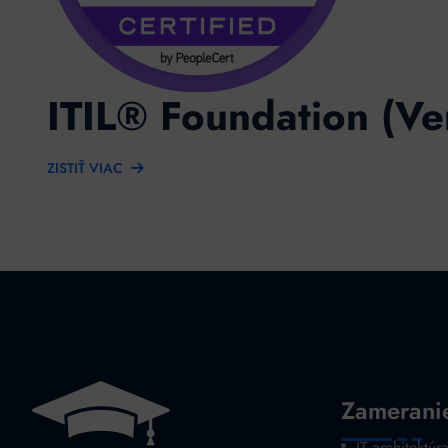
ITIL® Foundation (Ve
ZISTIŤ VIAC
Zamerani
IT architektúr