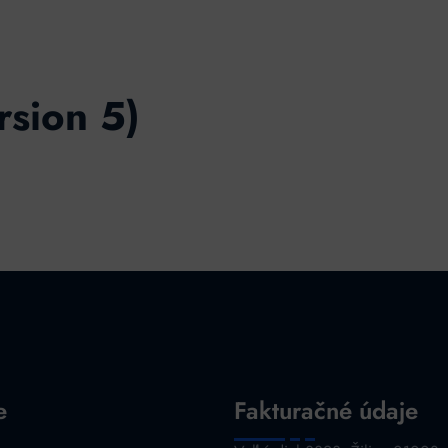
rsion 5)
e
Fakturačné údaje
a