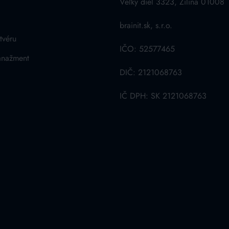
Veľký diel 3323, Žilina 01008
brainit.sk, s.r.o.
tvéru
IČO: 52577465
anažment
DIČ: 2121068763
IČ DPH: SK 2121068763