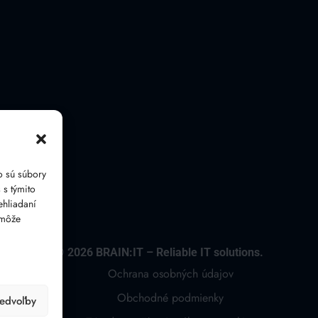
o sú súbory
 s týmito
ehliadaní
 môže
©
2026
BRAIN:IT – Reliable IT solutions.
Ochrana osobných údajov
Obchodné podmienky
redvoľby