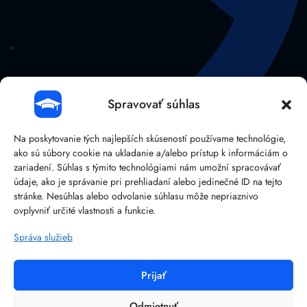
Spravovať súhlas
Na poskytovanie tých najlepších skúseností používame technológie,
ako sú súbory cookie na ukladanie a/alebo prístup k informáciám o
zariadení. Súhlas s týmito technológiami nám umožní spracovávať
údaje, ako je správanie pri prehliadaní alebo jedinečné ID na tejto
stránke. Nesúhlas alebo odvolanie súhlasu môže nepriaznivo
041/38 107 14
ovplyvniť určité vlastnosti a funkcie.
Správa služieb
Prijať
©
2026
BRAIN:IT – Reliable IT solutions.
Ochrana osobných údajov
Odmietnuť