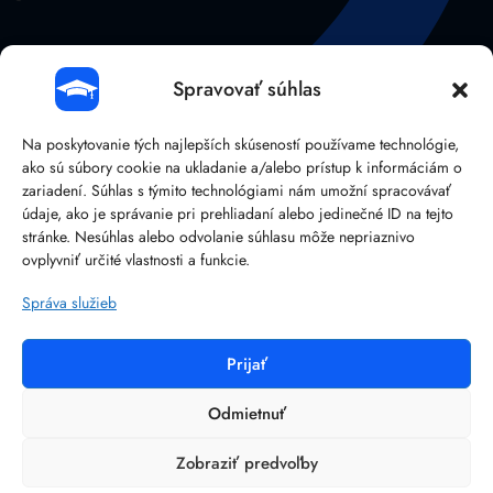
Spravovať súhlas
Na poskytovanie tých najlepších skúseností používame technológie,
ako sú súbory cookie na ukladanie a/alebo prístup k informáciám o
zariadení. Súhlas s týmito technológiami nám umožní spracovávať
údaje, ako je správanie pri prehliadaní alebo jedinečné ID na tejto
stránke. Nesúhlas alebo odvolanie súhlasu môže nepriaznivo
041/38 107 14
ovplyvniť určité vlastnosti a funkcie.
Správa služieb
Prijať
©
2026
BRAIN:IT – Reliable IT solutions.
Ochrana osobných údajov
Odmietnuť
Obchodné podmienky
Zobraziť predvoľby
Zásady používania súborov cookies