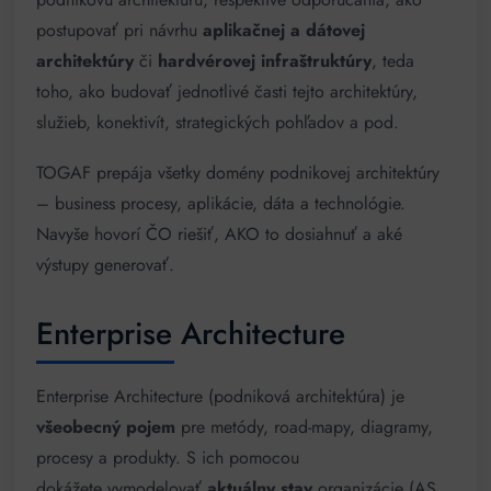
postupovať pri návrhu
aplikačnej a dátovej
architektúry
či
hardvérovej infraštruktúry
, teda
toho, ako budovať jednotlivé časti tejto architektúry,
služieb, konektivít, strategických pohľadov a pod.
TOGAF prepája všetky domény podnikovej architektúry
– business procesy, aplikácie, dáta a technológie.
Navyše hovorí ČO riešiť, AKO to dosiahnuť a aké
výstupy generovať.
Enterprise Architecture
Enterprise Architecture (podniková architektúra) je
všeobecný pojem
pre metódy, road-mapy, diagramy,
procesy a produkty. S ich pomocou
dokážete vymodelovať
aktuálny stav
organizácie (AS