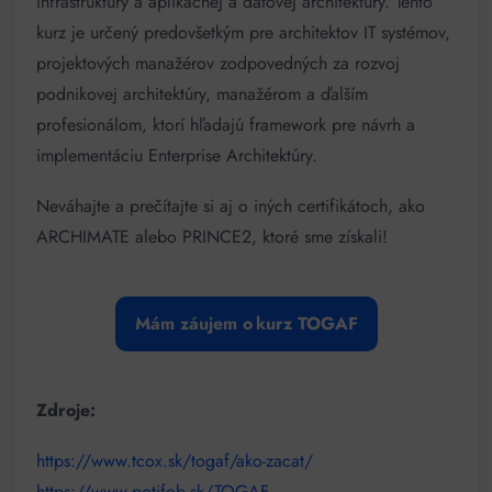
infraštruktúry a aplikačnej a dátovej architektúry. Tento
kurz je určený predovšetkým pre architektov IT systémov,
projektových manažérov zodpovedných za rozvoj
podnikovej architektúry, manažérom a ďalším
profesionálom, ktorí hľadajú framework pre návrh a
implementáciu Enterprise Architektúry.
Neváhajte a prečítajte si aj o iných certifikátoch, ako
ARCHIMATE alebo PRINCE2, ktoré sme získali!
Mám záujem o kurz TOGAF
Zdroje:
https://www.tcox.sk/togaf/ako-zacat/
https://www.potifob.sk/TOGAF