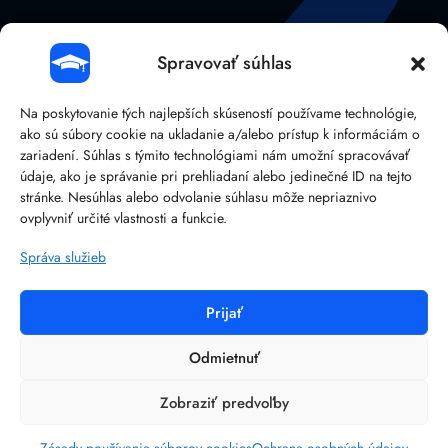
Spravovať súhlas
Na poskytovanie tých najlepších skúseností používame technológie,
ako sú súbory cookie na ukladanie a/alebo prístup k informáciám o
zariadení. Súhlas s týmito technológiami nám umožní spracovávať
údaje, ako je správanie pri prehliadaní alebo jedinečné ID na tejto
stránke. Nesúhlas alebo odvolanie súhlasu môže nepriaznivo
041/38 107 14
ovplyvniť určité vlastnosti a funkcie.
Správa služieb
Prijať
©
2026
BRAIN:IT – Reliable IT solutions.
Ochrana osobných údajov
Odmietnuť
Obchodné podmienky
Zobraziť predvoľby
Zásady používania súborov cookies