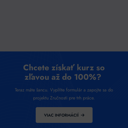
Chcete získať kurz so
zľavou až do 100%?
Teraz máte šancu. Vyplňte formulár a zapojte sa do
projektu Zručnosti pre trh práce.
VIAC INFORMÁCIÍ