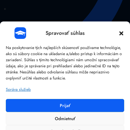
Spravovať súhlas
Na poskytovanie tých najlepších skúseností používame technológie,
ako sú súbory cookie na ukladanie a/alebo prístup k informáciám o
zariadení. Súhlas s týmito technológiami nám umožní spracovávať
údaje, ako je správanie pri prehliadaní alebo jedinečné ID na tejto
stránke. Nesúhlas alebo odvolanie súhlasu môže nepriaznivo
041/38 107 14
ovplyvniť určité vlastnosti a funkcie.
Správa služieb
Prijať
©
2026
BRAIN:IT – Reliable IT solutions.
Ochrana osobných údajov
Odmietnuť
Obchodné podmienky