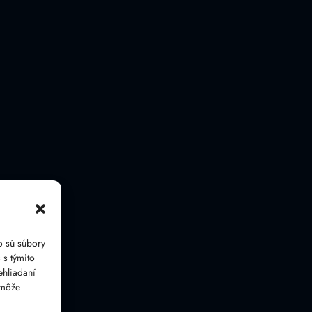
o sú súbory
 s týmito
ehliadaní
 môže