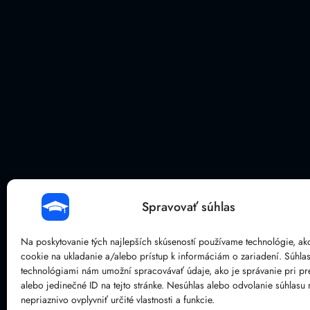
Spravovať súhlas
Na poskytovanie tých najlepších skúseností používame technológie, ak
cookie na ukladanie a/alebo prístup k informáciám o zariadení. Súhlas
technológiami nám umožní spracovávať údaje, ako je správanie pri pr
alebo jedinečné ID na tejto stránke. Nesúhlas alebo odvolanie súhlasu
nepriaznivo ovplyvniť určité vlastnosti a funkcie.