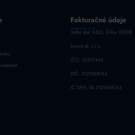
e
Fakturačné údaje
a
Veľký diel 3323, Žilina 01008
brainit.sk, s.r.o.
tvéru
IČO: 52577465
anažment
DIČ: 2121068763
IČ DPH: SK 2121068763