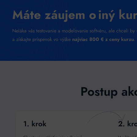
M
áte záujem o iný ku
Neláka vás testovanie a modelovanie softvéru, ale chceli by 
a získajte príspevok vo výške
najviac 800 € z ceny kurzu
.
Postup ak
1. krok
2. kr