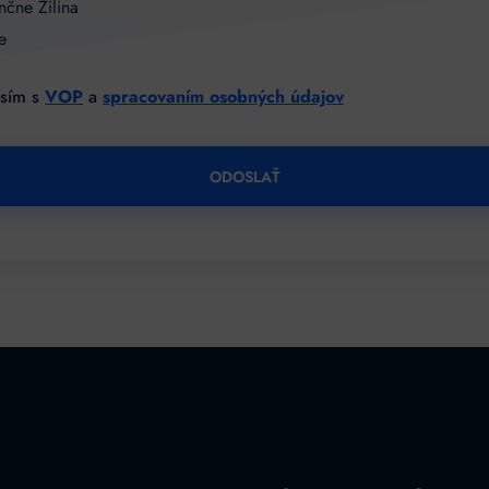
nčne Žilina
e
asím s
VOP
a
spracovaním osobných údajov