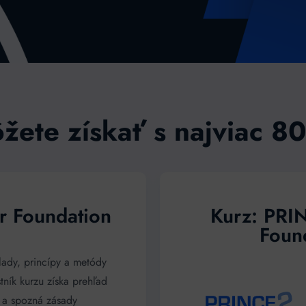
žete získať s najviac 
er Foundation
Kurz: PRI
Found
ady, princípy a metódy
tník kurzu získa prehľad
h a spozná zásady