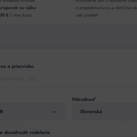
š kontaktný formulár
Pomôžeme vám s vyplnením žiado
príspevok vo výške
o preplatenie kurzu a uľahčíme v
800 €
z ceny kurzu.
celý priebeh.
eno a priezvisko
apojte sa do projektu Zr
Národnosť
ie dosiahnuté vzdelanie