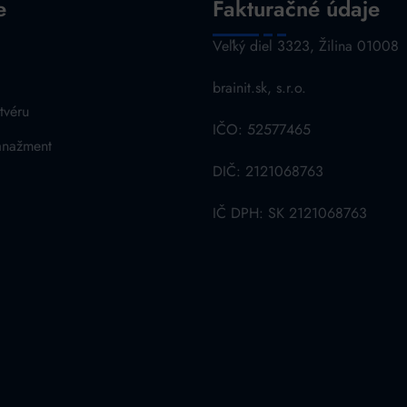
e
Fakturačné údaje
a
Veľký diel 3323, Žilina 01008
brainit.sk, s.r.o.
tvéru
IČO: 52577465
anažment
DIČ: 2121068763
IČ DPH: SK 2121068763