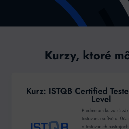
Kurzy, ktoré mô
Kurz: ISTQB Certified Test
Level
Predmetom kurzu sú zákl
testovania softvéru. Účas
o testovacích nástrojoc