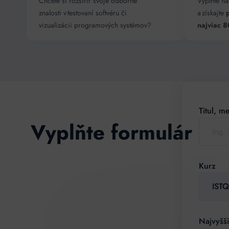
Chcete si rozšíriť svoje odborné
Vyplňte ná
znalosti v testovaní softvéru či
a získajte
vizualizácii programových systémov?
najviac 
Titul, m
Vyplňte formulár a z
Kurz
Najvyšš