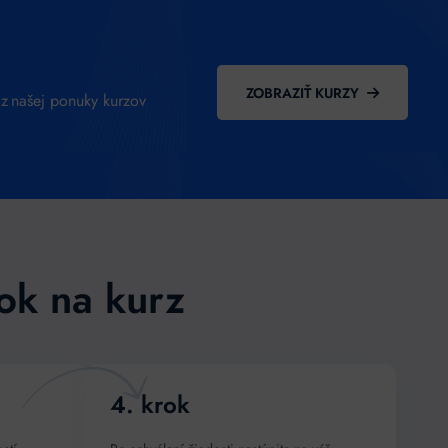
ZOBRAZIŤ KURZY
 z našej ponuky kurzov
ok na kurz
4. krok