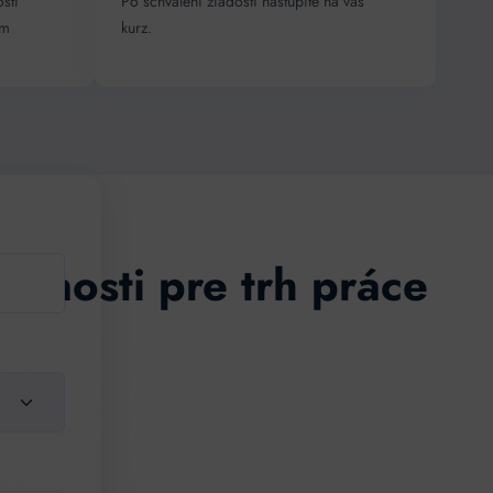
stí
Po schválení žiadosti
nastúpite na váš
ám
kurz.
učnosti pre trh práce