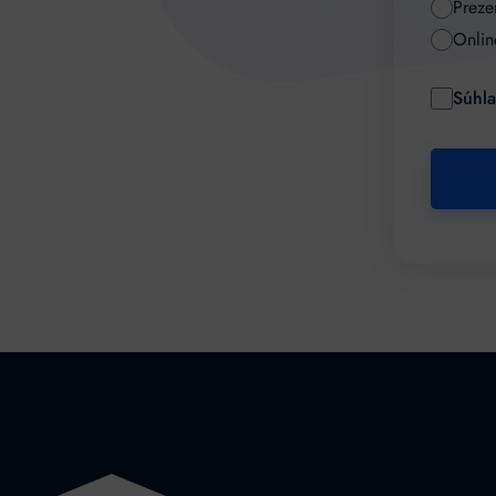
Preze
Onlin
Súhl