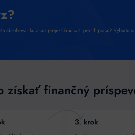
rz?
ste absolvovať kurz cez projekt Zručnosti pre trh práce? Vyberte si
o získať finančný príspev
ok
3. krok