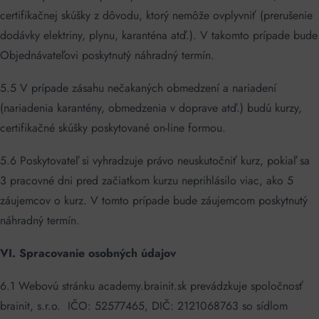
certifikačnej skúšky z dôvodu, ktorý nemôže ovplyvniť (prerušenie
dodávky elektriny, plynu, karanténa atď.). V takomto prípade bude
Objednávateľovi poskytnutý náhradný termín.
5.5 V prípade zásahu nečakaných obmedzení a nariadení
(nariadenia karantény, obmedzenia v doprave atď.) budú kurzy,
certifikačné skúšky poskytované on-line formou.
5.6 Poskytovateľ si vyhradzuje právo neuskutočniť kurz, pokiaľ sa
3 pracovné dni pred začiatkom kurzu neprihlásilo viac, ako 5
záujemcov o kurz. V tomto prípade bude záujemcom poskytnutý
náhradný termín.
VI. Spracovanie osobných údajov
6.1 Webovú stránku academy.brainit.sk prevádzkuje spoločnosť
brainit, s.r.o. IČO: 52577465, DIČ: 2121068763 so sídlom