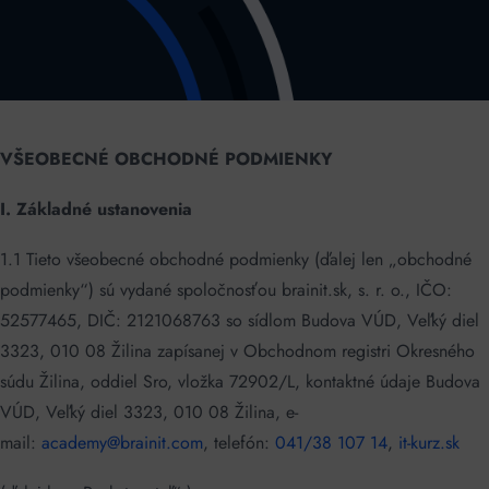
VŠEOBECNÉ OBCHODNÉ PODMIENKY
I. Základné ustanovenia
1.1 Tieto všeobecné obchodné podmienky (ďalej len „obchodné
podmienky“) sú vydané spoločnosťou brainit.sk, s. r. o., IČO:
52577465, DIČ: 2121068763 so sídlom Budova VÚD, Veľký diel
3323, 010 08 Žilina zapísanej v Obchodnom registri Okresného
súdu Žilina, oddiel Sro, vložka 72902/L, kontaktné údaje Budova
VÚD, Veľký diel 3323, 010 08 Žilina, e-
mail:
academy@brainit.com
, telefón:
041/38 107 14
,
it-kurz.sk