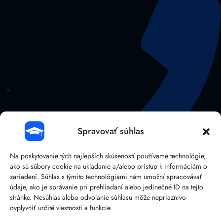
Spravovať súhlas
Na poskytovanie tých najlepších skúseností používame technológie,
ako sú súbory cookie na ukladanie a/alebo prístup k informáciám o
zariadení. Súhlas s týmito technológiami nám umožní spracovávať
údaje, ako je správanie pri prehliadaní alebo jedinečné ID na tejto
stránke. Nesúhlas alebo odvolanie súhlasu môže nepriaznivo
041/38 107 14
ovplyvniť určité vlastnosti a funkcie.