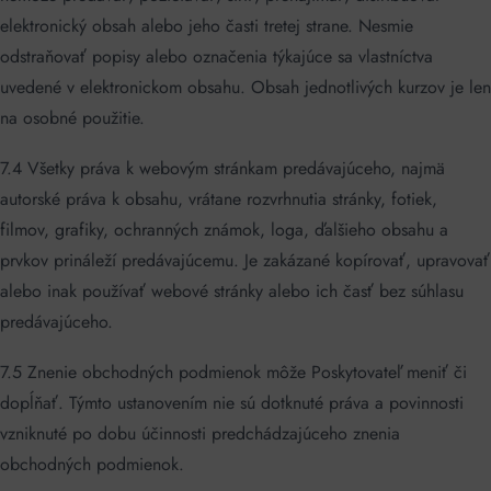
elektronický obsah alebo jeho časti tretej strane. Nesmie
odstraňovať popisy alebo označenia týkajúce sa vlastníctva
uvedené v elektronickom obsahu. Obsah jednotlivých kurzov je len
na osobné použitie.
7.4 Všetky práva k webovým stránkam predávajúceho, najmä
autorské práva k obsahu, vrátane rozvrhnutia stránky, fotiek,
filmov, grafiky, ochranných známok, loga, ďalšieho obsahu a
prvkov prináleží predávajúcemu. Je zakázané kopírovať, upravovať
alebo inak používať webové stránky alebo ich časť bez súhlasu
predávajúceho.
7.5 Znenie obchodných podmienok môže Poskytovateľ meniť či
dopĺňať. Týmto ustanovením nie sú dotknuté práva a povinnosti
vzniknuté po dobu účinnosti predchádzajúceho znenia
obchodných podmienok.