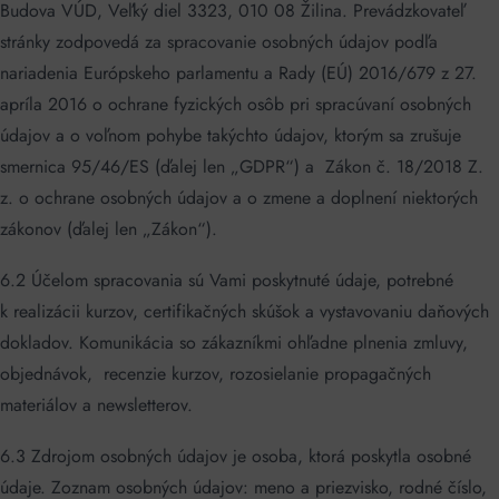
Budova VÚD, Veľký diel 3323, 010 08 Žilina. Prevádzkovateľ
stránky zodpovedá za spracovanie osobných údajov podľa
nariadenia Európskeho parlamentu a Rady (EÚ) 2016/679 z 27.
apríla 2016 o ochrane fyzických osôb pri spracúvaní osobných
údajov a o voľnom pohybe takýchto údajov, ktorým sa zrušuje
smernica 95/46/ES (ďalej len „GDPR“) a Zákon č. 18/2018 Z.
z. o ochrane osobných údajov a o zmene a doplnení niektorých
zákonov (ďalej len „Zákon“).
6.2 Účelom spracovania sú Vami poskytnuté údaje, potrebné
k realizácii kurzov, certifikačných skúšok a vystavovaniu daňových
dokladov. Komunikácia so zákazníkmi ohľadne plnenia zmluvy,
objednávok, recenzie kurzov, rozosielanie propagačných
materiálov a newsletterov.
6.3 Zdrojom osobných údajov je osoba, ktorá poskytla osobné
údaje. Zoznam osobných údajov: meno a priezvisko, rodné číslo,