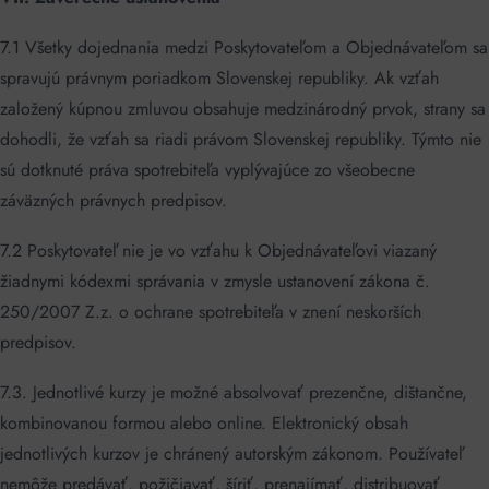
7.1 Všetky dojednania medzi Poskytovateľom a Objednávateľom sa
spravujú právnym poriadkom Slovenskej republiky. Ak vzťah
založený kúpnou zmluvou obsahuje medzinárodný prvok, strany sa
dohodli, že vzťah sa riadi právom Slovenskej republiky. Týmto nie
sú dotknuté práva spotrebiteľa vyplývajúce zo všeobecne
záväzných právnych predpisov.
7.2 Poskytovateľ nie je vo vzťahu k Objednávateľovi viazaný
žiadnymi kódexmi správania v zmysle ustanovení zákona č.
250/2007 Z.z. o ochrane spotrebiteľa v znení neskorších
predpisov.
7.3. Jednotlivé kurzy je možné absolvovať prezenčne, dištančne,
kombinovanou formou alebo online. Elektronický obsah
jednotlivých kurzov je chránený autorským zákonom. Používateľ
nemôže predávať, požičiavať, šíriť, prenajímať, distribuovať