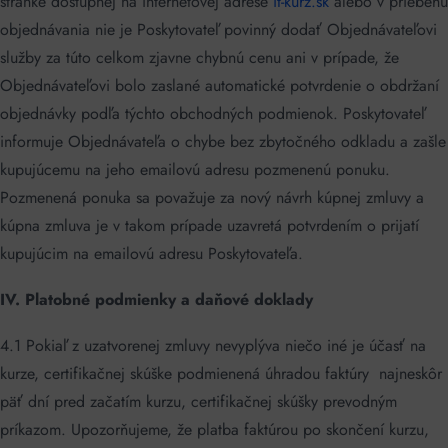
stránke dostupnej na internetovej adrese
it-kurz.sk
alebo v priebehu
objednávania nie je Poskytovateľ povinný dodať Objednávateľovi
služby za túto celkom zjavne chybnú cenu ani v prípade, že
Objednávateľovi bolo zaslané automatické potvrdenie o obdržaní
objednávky podľa týchto obchodných podmienok. Poskytovateľ
informuje Objednávateľa o chybe bez zbytočného odkladu a zašle
kupujúcemu na jeho emailovú adresu pozmenenú ponuku.
Pozmenená ponuka sa považuje za nový návrh kúpnej zmluvy a
kúpna zmluva je v takom prípade uzavretá potvrdením o prijatí
kupujúcim na emailovú adresu Poskytovateľa.
IV. Platobné podmienky a daňové doklady
4.1 Pokiaľ z uzatvorenej zmluvy nevyplýva niečo iné je účasť na
kurze, certifikačnej skúške podmienená úhradou faktúry najneskôr
päť dní pred začatím kurzu, certifikačnej skúšky prevodným
príkazom. Upozorňujeme, že platba faktúrou po skončení kurzu,