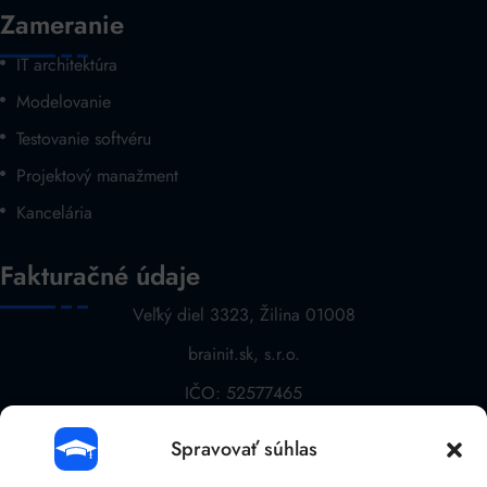
Zameranie
IT architektúra
Modelovanie
Testovanie softvéru
Projektový manažment
Kancelária
Fakturačné údaje
Veľký diel 3323, Žilina 01008
brainit.sk, s.r.o.
IČO: 52577465
DIČ: 2121068763
Spravovať súhlas
IČ DPH: SK 2121068763