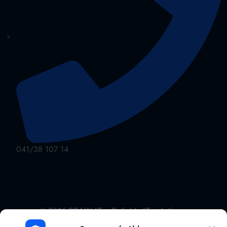
041/38 107 14
©
2026
BRAIN:IT – Reliable IT solutions.
Ochrana osobných údajov