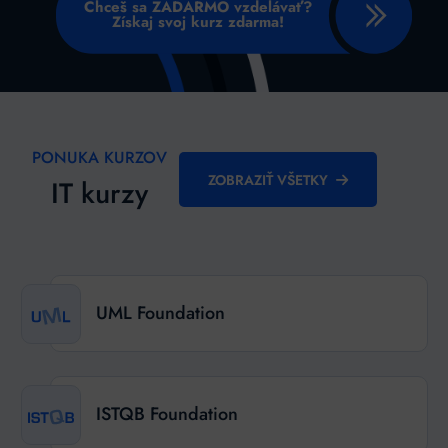
Chceš sa ZADARMO vzdelávať?
Získaj svoj kurz zdarma!
PONUKA KURZOV
ZOBRAZIŤ VŠETKY
IT kurzy
UML Foundation
ISTQB Foundation