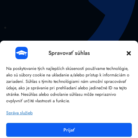
Spravovať súhlas
Na poskytovanie tých najlepších skúseností používame technológie,
ako sú súbory cookie na ukladanie a/alebo prístup k informáciám o
zariadení. Súhlas s týmito technológiami nám umožní spracovávať
údaje, ako je správanie pri prehliadaní alebo jedinečné ID na tejto
stránke. Nesúhlas alebo odvolanie súhlasu môže nepriaznivo
041/38 107 14
ovplyvniť určité vlastnosti a funkcie.
Správa služieb
Prijať
©
2026
BRAIN:IT – Reliable IT solutions.