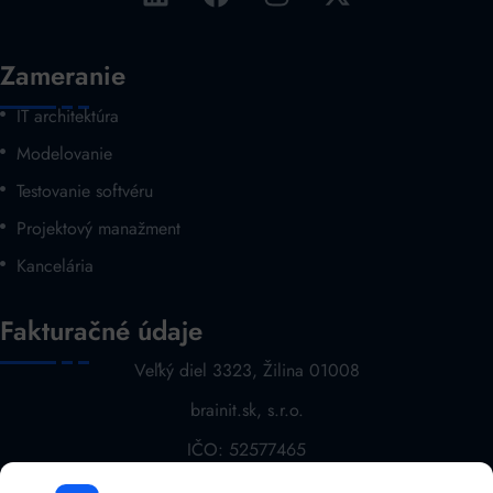
Zameranie
IT architektúra
Modelovanie
Testovanie softvéru
Projektový manažment
Kancelária
Fakturačné údaje
Veľký diel 3323, Žilina 01008
brainit.sk, s.r.o.
IČO: 52577465
DIČ: 2121068763