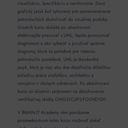
vizualizáciu, špecifikáciu a navrhovanie. Daný
grafický jazyk bol vytvorený pre zaznamenávanie
jednoduchých skutočností do vizuálnej podoby.
Účastník kurzu dokáže po absolvovaní
efektívnejšie pracovať s UML, lepšie porozumieť
diagramom a ako vyberať a používať správne
diagramy, ktoré sú potrebné pre riešenia.
Jednoducho povedané
,
UML
je
štandardný
jazyk, ktorý je viac ako dve desaťročia dôležitou
súčasťou práce analytikov, architektov a
vývojárov v rôznych odvetviach.
Po absolvovaní
kurzu sú účastníci pripravení na absolvovanie
certifikačnej skúšky OMG-OCUP2-FOUND100.
V BRAIN:IT Academy vám ponúkame
prostredníctvom tohto kurzu možnosť získať