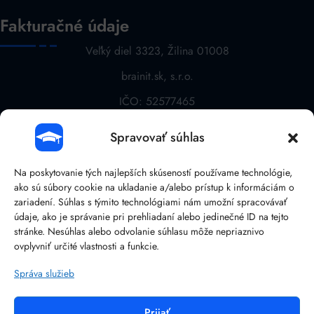
Fakturačné údaje
Veľký diel 3323, Žilina 01008
brainit.sk, s.r.o.
IČO: 52577465
DIČ: 2121068763
Spravovať súhlas
IČ DPH: SK 2121068763
Na poskytovanie tých najlepších skúseností používame technológie,
Kontaktujte nás
ako sú súbory cookie na ukladanie a/alebo prístup k informáciám o
zariadení. Súhlas s týmito technológiami nám umožní spracovávať
údaje, ako je správanie pri prehliadaní alebo jedinečné ID na tejto
+421 905 758 569
stránke. Nesúhlas alebo odvolanie súhlasu môže nepriaznivo
ovplyvniť určité vlastnosti a funkcie.
academy@brainit.com
Správa služieb
041/38 107 14
Prijať