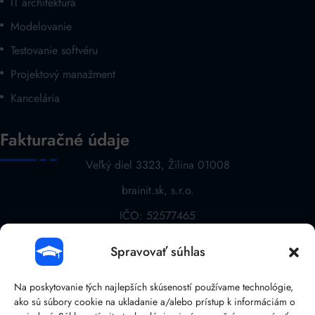
IT architektúra
Modelovanie
Testovanie softvéru
Projektový manažment
Kancelária
Fakturačné údaje
Veľký diel 3323, Žilina 01008
brainit.sk, s.r.o.
IČO: 52577465
DIČ: 2121068763
Spravovať súhlas
IČ DPH: SK 2121068763
Na poskytovanie tých najlepších skúseností používame technológie,
Kontaktujte nás
ako sú súbory cookie na ukladanie a/alebo prístup k informáciám o