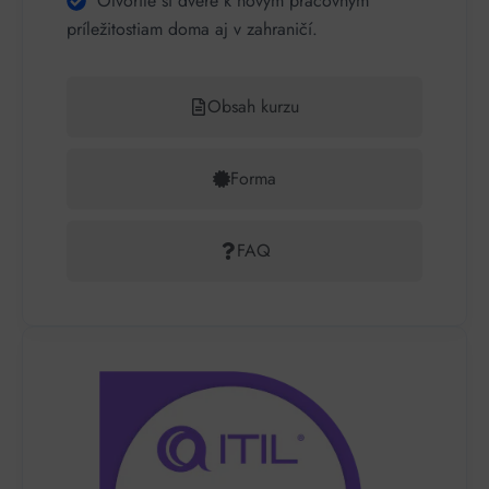
Otvoríte si dvere k novým pracovným
príležitostiam doma aj v zahraničí.
Obsah kurzu
Forma
FAQ