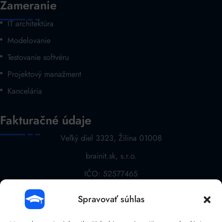
Zameranie
IT architektúra
Modelovanie
Testovanie softvéru
Projektový manažment
Kancelária
Fakturačné údaje
Veľký diel 3323, Žilina 01008
brainit.sk, s.r.o.
IČO: 52577465
DIČ: 2121068763
Spravovať súhlas
IČ DPH: SK 2121068763