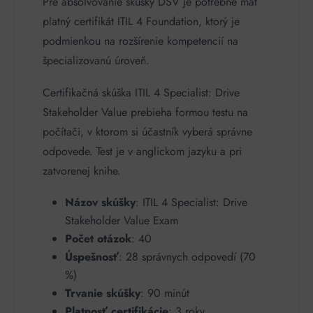
Pre absolvovanie skúšky DSV je potrebné mať
platný certifikát ITIL 4 Foundation, ktorý je
podmienkou na rozšírenie kompetencií na
špecializovanú úroveň.
Certifikačná skúška ITIL 4 Specialist: Drive
Stakeholder Value prebieha formou testu na
počítači, v ktorom si účastník vyberá správne
odpovede. Test je v anglickom jazyku a pri
zatvorenej knihe.
Názov skúšky
: ITIL 4 Specialist: Drive
Stakeholder Value Exam
Počet otázok
: 40
Úspešnosť
: 28 správnych odpovedí (70
%)
Trvanie skúšky
: 90 minút
Platnosť certifikácie
: 3 roky