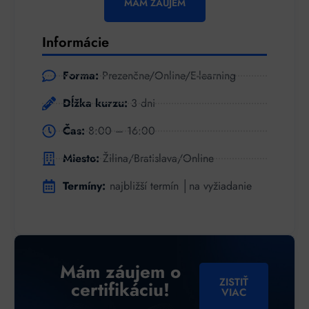
MÁM ZÁUJEM
Informácie
Forma:
Prezenčne/Online/E-learning
Dĺžka kurzu:
3 dni
Čas:
8:00 – 16:00
Miesto:
Žilina/Bratislava/Online
Termíny:
najbližší termín │na vyžiadanie
Mám záujem o
ZISTIŤ
certifikáciu!
VIAC