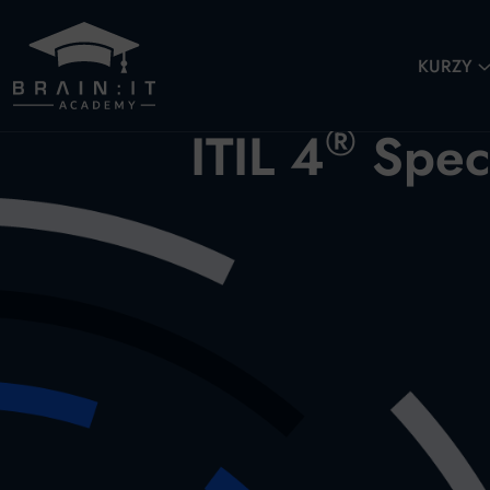
KURZY
®
ITIL 4
Speci