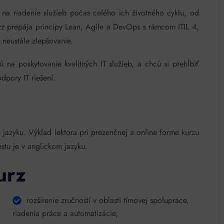
 na riadenie služieb počas celého ich životného cyklu, od
rz prepája princípy Lean, Agile a DevOps s rámcom ITIL 4,
 neustále zlepšovanie.
ú na poskytovanie kvalitných IT služieb, a chcú si prehĺbiť
dpory IT riešení.
 jazyku. Výklad lektora pri prezenčnej a online forme kurzu
estu je v anglickom jazyku.
urz
rozšírenie zručností v oblasti tímovej spolupráce,
riadenia práce a automatizácie,