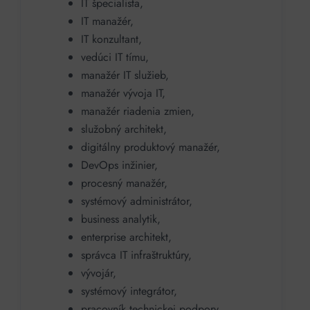
IT špecialista,
IT manažér,
IT konzultant,
vedúci IT tímu,
manažér IT služieb,
manažér vývoja IT,
manažér riadenia zmien,
služobný architekt,
digitálny produktový manažér,
DevOps inžinier,
procesný manažér,
systémový administrátor,
business analytik,
enterprise architekt,
správca IT infraštruktúry,
vývojár,
systémový integrátor,
pracovník technickej podpory,