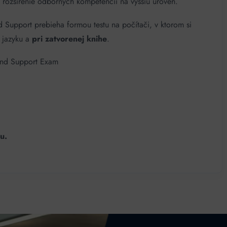
e rozšírenie odborných kompetencií na vyššiu úroveň.
nd Support prebieha formou testu na počítači, v ktorom si
m jazyku a
pri zatvorenej knihe
.
r and Support Exam
u.