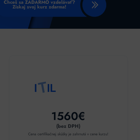
Chceš sa ZADARMO vzdelávať?
Získaj svoj kurz zdarma!
1560€
(bez DPH)
Cena certifikačnej skúšky je zahrnutá v cene kurzu!