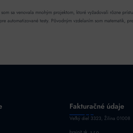
 som sa venovala mnohým projektom, ktoré vyžadovali rôzne prístup
 pre automatizované testy. Pôvodným vzdelaním som matematik, pret
e
Fakturačné údaje
a
Veľký diel 3323, Žilina 01008
brainit.sk, s.r.o.