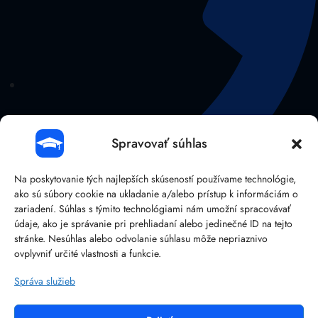
Spravovať súhlas
Na poskytovanie tých najlepších skúseností používame technológie,
ako sú súbory cookie na ukladanie a/alebo prístup k informáciám o
zariadení. Súhlas s týmito technológiami nám umožní spracovávať
údaje, ako je správanie pri prehliadaní alebo jedinečné ID na tejto
stránke. Nesúhlas alebo odvolanie súhlasu môže nepriaznivo
041/38 107 14
ovplyvniť určité vlastnosti a funkcie.
Správa služieb