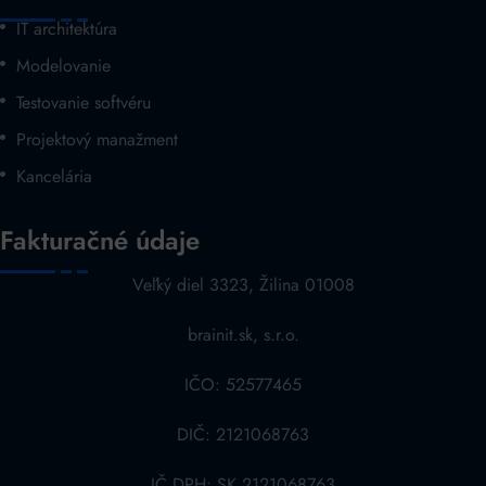
IT architektúra
Modelovanie
Testovanie softvéru
Projektový manažment
Kancelária
Fakturačné údaje
Veľký diel 3323, Žilina 01008
brainit.sk, s.r.o.
IČO: 52577465
DIČ: 2121068763
IČ DPH: SK 2121068763