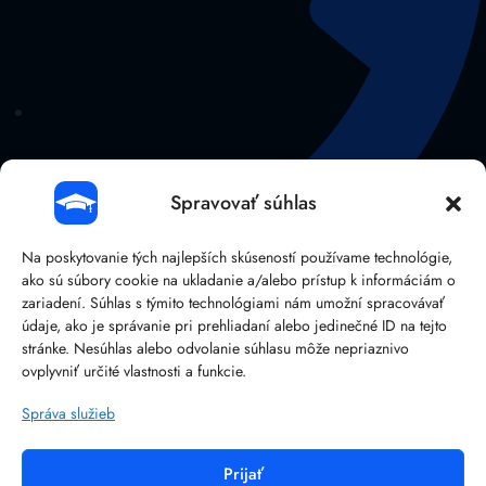
Spravovať súhlas
Na poskytovanie tých najlepších skúseností používame technológie,
ako sú súbory cookie na ukladanie a/alebo prístup k informáciám o
zariadení. Súhlas s týmito technológiami nám umožní spracovávať
údaje, ako je správanie pri prehliadaní alebo jedinečné ID na tejto
stránke. Nesúhlas alebo odvolanie súhlasu môže nepriaznivo
041/38 107 14
ovplyvniť určité vlastnosti a funkcie.
Správa služieb
Prijať