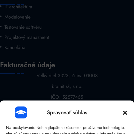
IT architektúra
Modelovanie
Testovanie softvéru
Projektový manažment
Kancelária
Fakturačné údaje
Veľký diel 3323, Žilina 01008
brainit.sk, s.r.o.
IČO: 52577465
DIČ: 2121068763
Spravovať súhlas
IČ DPH: SK 2121068763
Na poskytovanie tých najlepších skúseností používame technológie,
ako sú súbory cookie na ukladanie a/alebo prístup k informáciám o