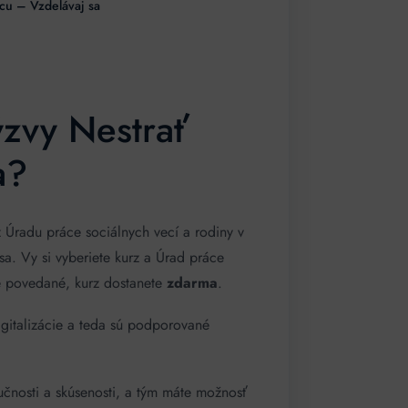
cu – Vzdelávaj sa
ýzvy Nestrať
a?
 Úradu práce sociálnych vecí a rodiny v
a. Vy si vyberiete kurz a Úrad práce
ke povedané, kurz dostanete
zdarma
.
igitalizácie a teda sú podporované
učnosti a skúsenosti, a tým máte možnosť