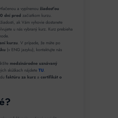
ytlačenou a vyplnenou
žiadosťou
30 dní pred
začiatkom kurzu.
 žiadosti, ak Vám vyhovie dostanete
lvujete u nás vybraný kurz. Kurz prebieha
hode.
vaní kurzu
. V prípade, že máte po
šku
(v ENG jazyku), kontaktujte nás
držíte
medzinárodne uznávaný
čných skúškach nájdete
TU
.
radu
faktúru za kurz
a
certifikát o
né?