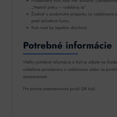
Požadovaný kurz musí mať súvislosť s podporova
„Nestrať prácu – vzdelávaj sa“
Žiadosť o poskytnutie príspevku na vzdelávanie 
pred začiatkom kurzu.
Kurz musí by úspešne ukončený.
Potrebné informácie
Všetky potrebné informácie a tlačiva získate na Úrade
oddelenie poradenstva a vzdelávania alebo na portáli 
zamestnanosti.
Pre priame presmerovanie použi QR kód.