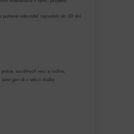
ním vzdelávania v rámci projektu
je potrené odovzdať najneskôr do 30 dní
 práce, sociálnych veci a rodiny,
ipsvr.gov.sk v sekcii služby