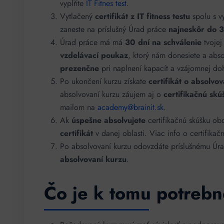
vyplňte
IT Fitnes test
.
Vytlačený
certifikát z IT fitness testu
spolu s v
zaneste na príslušný Úrad práce
najneskôr do 
Úrad práce má má
30 dní na schválenie
tvojej
vzdelávací poukaz
, ktorý nám donesiete a abso
prezenčne
pri naplnení kapacít a vzájomnej do
Po ukončení kurzu získate
certifikát o absolvo
absolvovaní kurzu záujem aj o
certifikačnú skú
mailom na
academy@brainit.sk
.
Ak
úspešne absolvujete
certifikačnú skúšku ob
certifikát
v danej oblasti. Viac info o certifika
Po absolvovaní kurzu odovzdáte príslušnému Ú
absolvovaní kurzu
.
Čo je k tomu potreb