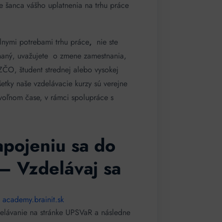
e šanca vášho uplatnenia na trhu práce
álnymi potrebami trhu práce
,
nie ste
naný, uvažujete o zmene zamestnania,
SZČO, študent strednej alebo vysokej
etky naše vzdelávacie kurzy sú verejne
oľnom čase, v rámci spolupráce s
pojeniu sa do
– Vzdelávaj sa
a
academy.brainit.sk
elávanie na stránke UPSVaR a následne