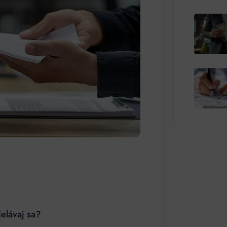
elávaj sa?